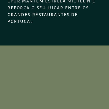
EPUR MANTÉM ESTRELA MICHELIN E
REFORÇA O SEU LUGAR ENTRE OS
GRANDES RESTAURANTES DE
PORTUGAL
CONTACTE-NOS
T.
+351 217 512 380
Chamada para a rede fixa nacional