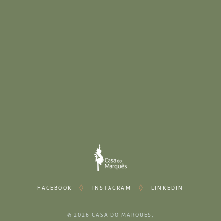
Animação
Decoração
Aluguer de Material
Eventos
Casamentos
Corporativos
Particulares
FACEBOOK
INSTAGRAM
LINKEDIN
© 2026
CASA DO MARQUÊS
,