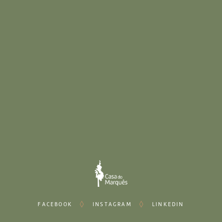
SERVIÇOS
Animação
Decoração
Aluguer de Material
Eventos
Casamentos
Corporativos
Particulares
FACEBOOK
INSTAGRAM
LINKEDIN