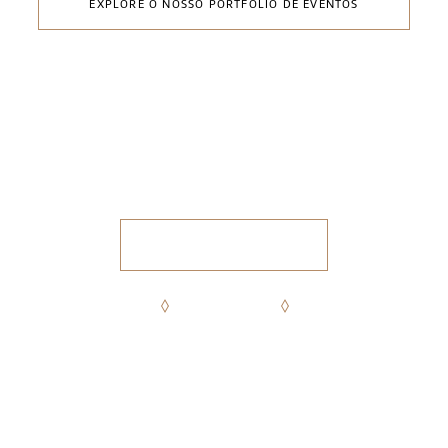
EXPLORE O NOSSO PORTFOLIO DE EVENTOS
O SEU EVENTO ESTÁ À
DISTÂNCIA DE UM
CLIQUE
PEDIR PROPOSTA
FACEBOOK
INSTAGRAM
LINKEDIN