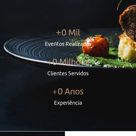
0
 Mil
+
Eventos Realizados
+
0
 Milhões
Clientes Servidos
+
0
 Anos
Experiência